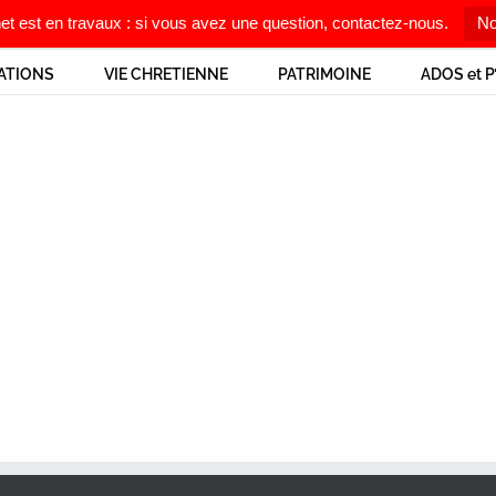
net est en travaux : si vous avez une question, contactez-nous.
No
ATIONS
VIE CHRETIENNE
PATRIMOINE
ADOS et P