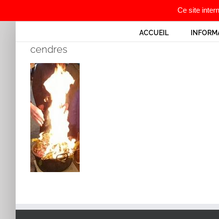
Ce site inter
Passer
ACCUEIL
INFORM
au
cendres
contenu