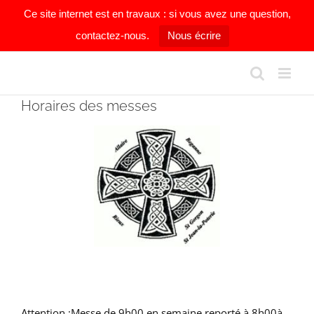
Ce site internet est en travaux : si vous avez une question,
contactez-nous.
Nous écrire
Passer
au
contenu
Horaires des messes
Attention :Messe de 9h00 en semaine reporté à 8h00à