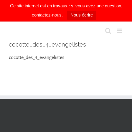
Ce site internet est en travaux : si vous avez une question,
contactez-nous.
Nous écrire
Passer
au
contenu
cocotte_des_4_evangelistes
cocotte_des_4_evangelistes