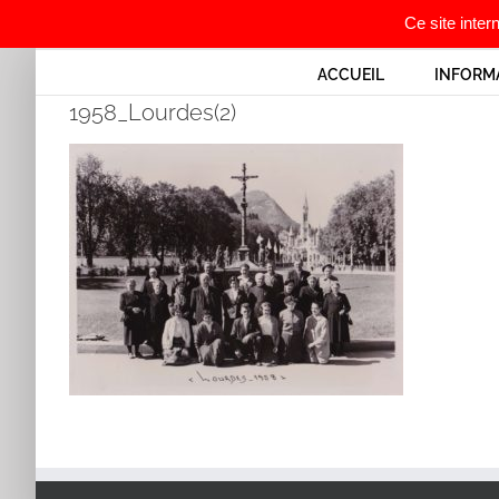
Ce site inter
Passer
ACCUEIL
INFORM
au
1958_Lourdes(2)
contenu