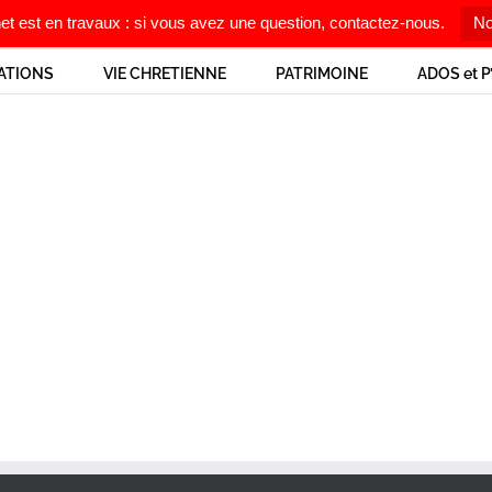
net est en travaux : si vous avez une question, contactez-nous.
No
ATIONS
VIE CHRETIENNE
PATRIMOINE
ADOS et P