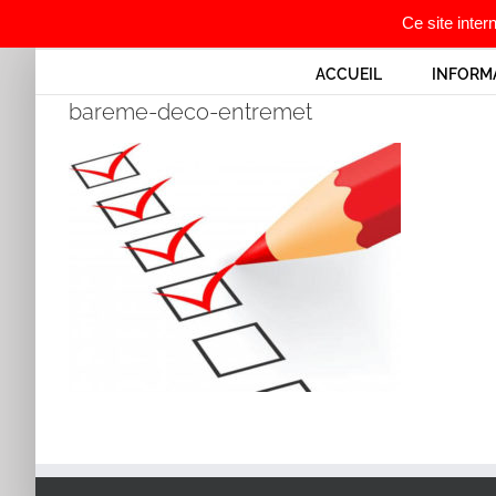
Ce site inter
Passer
ACCUEIL
INFORM
au
bareme-deco-entremet
contenu