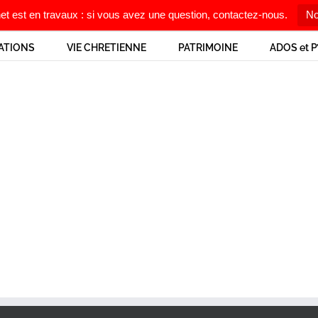
net est en travaux : si vous avez une question, contactez-nous.
No
ATIONS
VIE CHRETIENNE
PATRIMOINE
ADOS et P