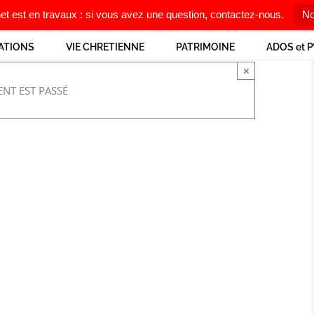
net est en travaux : si vous avez une question, contactez-nous.
No
ATIONS
VIE CHRETIENNE
PATRIMOINE
ADOS et P
×
NT EST PASSÉ