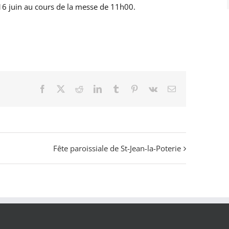
6 juin au cours de la messe de 11h00.
Facebook
X
Reddit
LinkedIn
Tumblr
Pinterest
Vk
Email
Fête paroissiale de St-Jean-la-Poterie