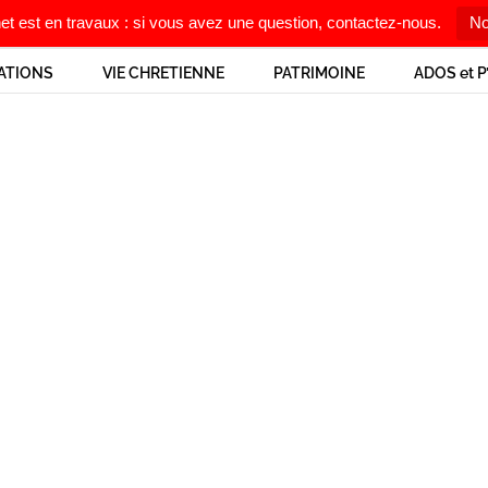
net est en travaux : si vous avez une question, contactez-nous.
No
ATIONS
VIE CHRETIENNE
PATRIMOINE
ADOS et P