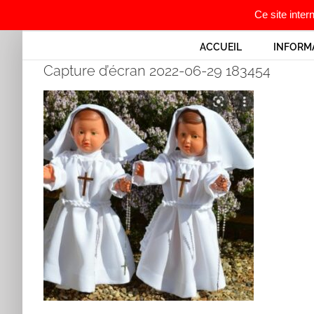
Ce site inter
Passer
ACCUEIL
INFORM
au
Capture d’écran 2022-06-29 183454
contenu