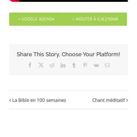
+ GOOGLE AGENDA
+ AJOUTER À ICALENDAR
Share This Story, Choose Your Platform!
Facebook
X
Reddit
LinkedIn
Tumblr
Pinterest
Vk
Email
La Bible en 100 semaines
Chant méditatif