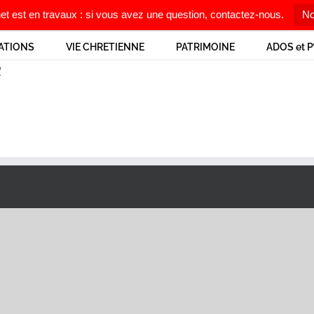
net est en travaux : si vous avez une question, contactez-nous.
No
ATIONS
VIE CHRETIENNE
PATRIMOINE
ADOS et P
R