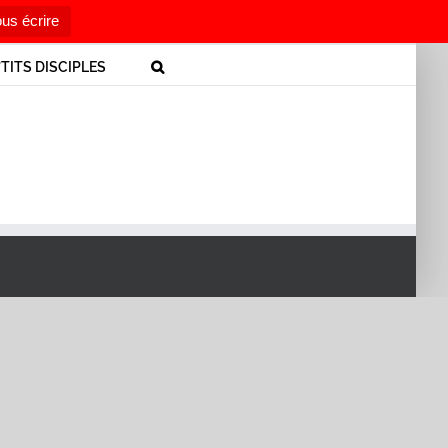
us écrire
’TITS DISCIPLES