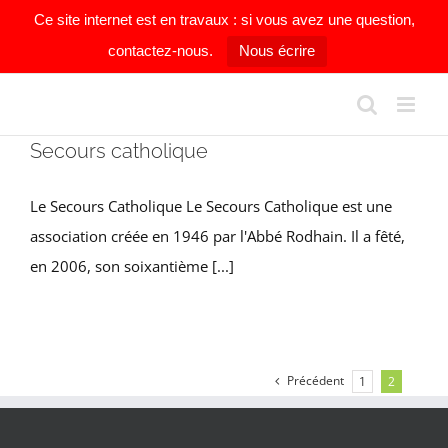
Ce site internet est en travaux : si vous avez une question,
contactez-nous.
Nous écrire
Passer
au
contenu
Secours catholique
Le Secours Catholique Le Secours Catholique est une
association créée en 1946 par l'Abbé Rodhain. Il a fêté,
en 2006, son soixantième [...]
Précédent
1
2