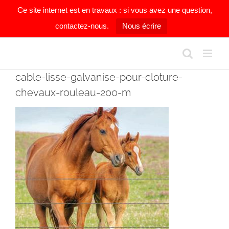
Ce site internet est en travaux : si vous avez une question,
contactez-nous.
Nous écrire
Passer
au
contenu
cable-lisse-galvanise-pour-cloture-
chevaux-rouleau-200-m