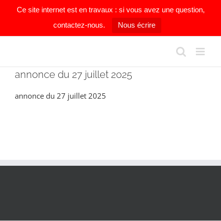
Ce site internet est en travaux : si vous avez une question,
contactez-nous.
Nous écrire
Passer
au
contenu
annonce du 27 juillet 2025
annonce du 27 juillet 2025